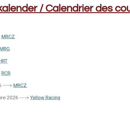
kalender / Calendrier des co
>
MRCZ
MRG
HRT
>
RCR
 ---->
MRCZ
re 2026 ---->
Yellow Racing