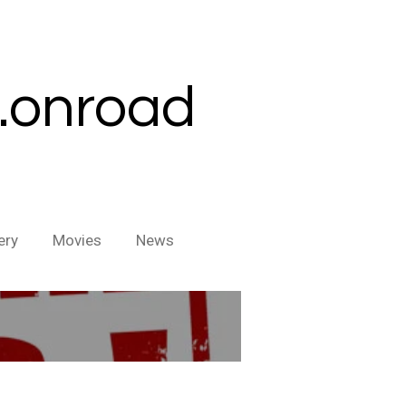
c.onroad
ery
Movies
News