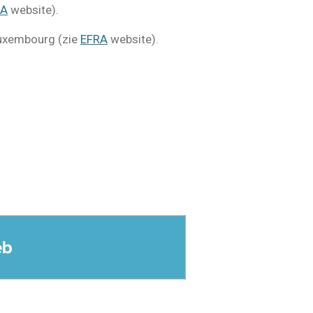
RA
website).
Luxembourg (zie
EFRA
website).